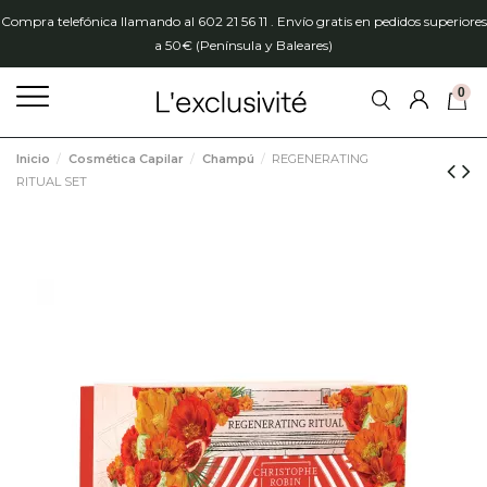
Compra telefónica llamando al 602 21 56 11 . Envío gratis en pedidos superiores
a 50€ (Península y Baleares)
0
Inicio
Cosmética Capilar
Champú
REGENERATING
RITUAL SET