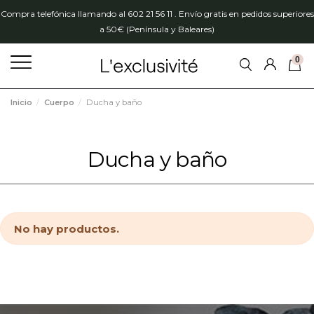
Compra telefónica llamando al 602 21 56 11 . Envío gratis en pedidos superiores
a 50€ (Península y Baleares)
0
Inicio
Cuerpo
Ducha y baño
Ducha y baño
No hay productos.