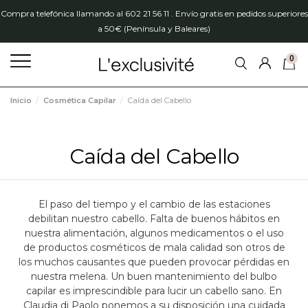
Compra telefónica llamando al 602 21 56 11 . Envío gratis en pedidos superiores
a 50€ (Península y Baleares)
0
Inicio
Cosmética Capilar
Caída del Cabello
Caída del Cabello
El paso del tiempo y el cambio de las estaciones
debilitan nuestro cabello. Falta de buenos hábitos en
nuestra alimentación, algunos medicamentos o el uso
de productos cosméticos de mala calidad son otros de
los muchos causantes que pueden provocar pérdidas en
nuestra melena. Un buen mantenimiento del bulbo
capilar es imprescindible para lucir un cabello sano. En
Claudia di Paolo ponemos a su disposición una cuidada