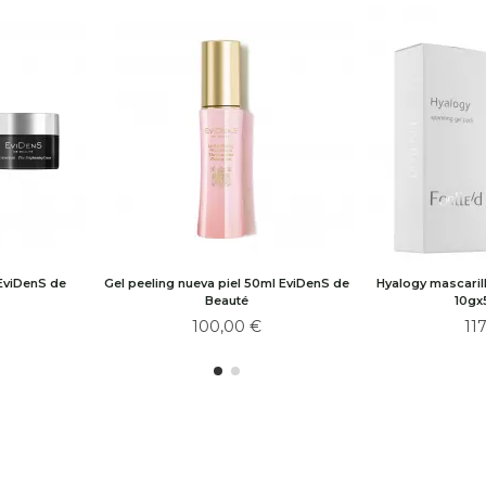
EviDenS de
Gel peeling nueva piel 50ml EviDenS de
Hyalogy mascaril
Beauté
10gx
100,00 €
11