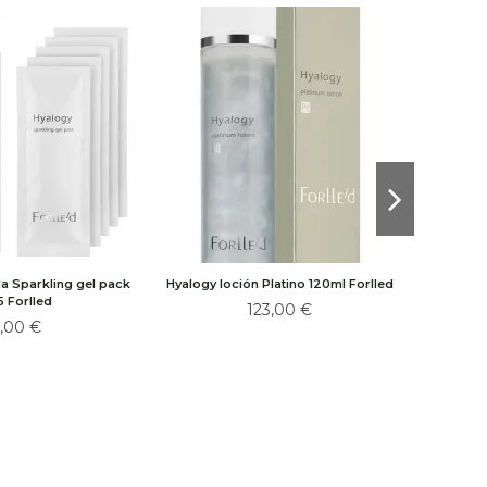
la Sparkling gel pack
Hyalogy loción Platino 120ml Forlled
Hyalogy 
5 Forlled
123,00 €
7,00 €