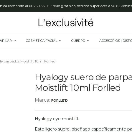
ica llamando al 602 21 56 11 . Envío gratis en pedidos superiores a 50€ (Peníns
CAPILAR
COSMÉTICA FACIAL
CUERPO
ACCESORIOS | DISP
e parpados Moistlift 10ml Forlled
Hyalogy suero de parp
Moistlift 10ml Forlled
Marca:
FORLLE'D
Hyalogy eye moistlift
Este ligero suero, diseñado específicamente par