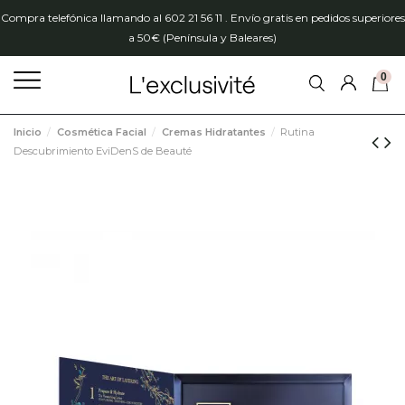
Compra telefónica llamando al 602 21 56 11 . Envío gratis en pedidos superiores
a 50€ (Península y Baleares)
0
Inicio
Cosmética Facial
Cremas Hidratantes
Rutina
Descubrimiento EviDenS de Beauté