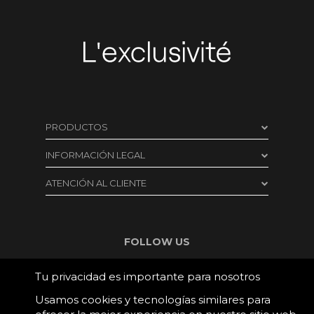
PRODUCTOS
Cosmética Capilar
INFORMACIÓN LEGAL
Cosmética facial
Aviso legal
ATENCIÓN AL CLIENTE
Cuerpo
Condiciones de compra
Formulario de contacto
Accesorios y Dispositivos
Protección de datos
Envíos
FOLLOW US
Outlet
Política de cookies
Cambios y devoluciones
Consultas Virtuales
Tu privacidad es importante para nosotros
Formulario de desistimiento
Pago seguro
Firmas
Usamos cookies y tecnologías similares para
Cláusula recogida datos
Teléfono: