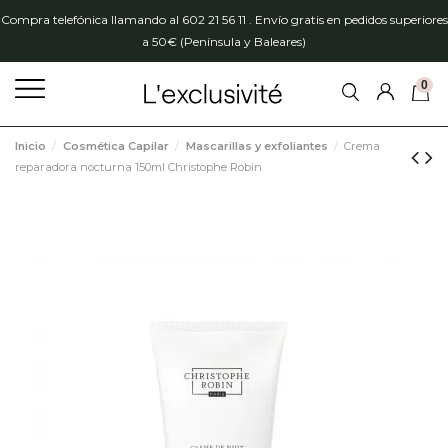
Compra telefónica llamando al 602 21 56 11 . Envío gratis en pedidos superiores
a 50€ (Península y Baleares)
0
Inicio
Cosmética Capilar
Mascarillas y exfoliantes
Crema
reparadora nocturna 150ml Christophe Robin