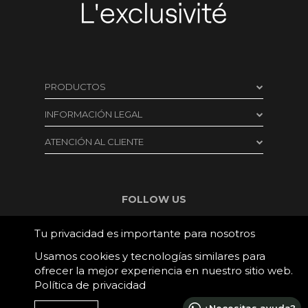
PRODUCTOS
Cosmética Capilar
INFORMACIÓN LEGAL
Cosmética facial
Aviso legal
ATENCIÓN AL CLIENTE
Cuerpo
Condiciones de compra
Formulario de contacto
Accesorios y Dispositivos
Protección de datos
Envíos
FOLLOW US
Outlet
Política de cookies
Cambios y devoluciones
Consultas Virtuales
Tu privacidad es importante para nosotros
Formulario de desistimiento
Pago seguro
Firmas
Usamos cookies y tecnologías similares para
Cláusula recogida datos
Teléfono:
ofrecer la mejor experiencia en nuestro sitio web.
657 892 733
|
602 215 611
Política de privacidad
E-mail: