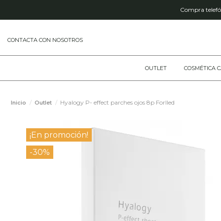
Compra telefón
CONTACTA CON NOSOTROS
OUTLET
COSMÉTICA 
Hyalogy P- effect parches ojos 8p Forlled
Inicio
Outlet
¡En promoción!
-30%