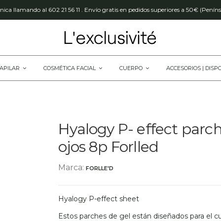
ica llamando al 602 21 56 11 . Envío gratis en pedidos superiores a 50€ (Peníns
CAPILAR
COSMÉTICA FACIAL
CUERPO
ACCESORIOS | DISP
Hyalogy P- effect parc
ojos 8p Forlled
Marca:
FORLLE'D
Hyalogy P-effect sheet
Estos parches de gel están diseñados para el c